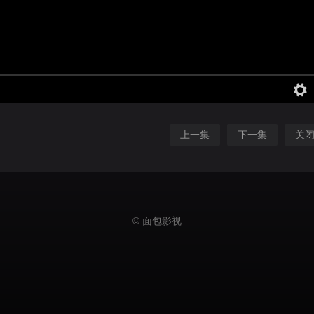
上一集
下一集
关
© 面包影视