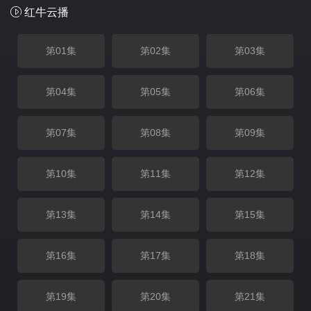
红牛云播
第01集
第02集
第03集
第04集
第05集
第06集
第07集
第08集
第09集
第10集
第11集
第12集
第13集
第14集
第15集
第16集
第17集
第18集
第19集
第20集
第21集