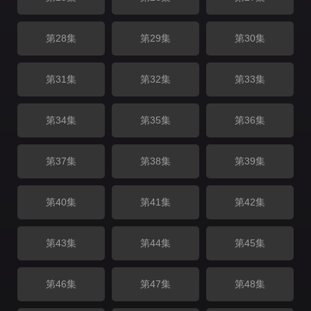
第28集
第29集
第30集
第31集
第32集
第33集
第34集
第35集
第36集
第37集
第38集
第39集
第40集
第41集
第42集
第43集
第44集
第45集
第46集
第47集
第48集