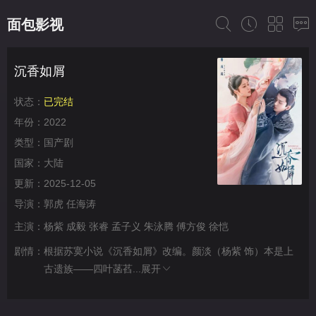
面包影视
沉香如屑
状态：
已完结
年份：
2022
类型：
国产剧
国家：
大陆
更新：
2025-12-05
导演：
郭虎
任海涛
主演：
杨紫
成毅
张睿
孟子义
朱泳腾
傅方俊
徐恺
剧情：
根据苏寞小说《沉香如屑》改编。颜淡（杨紫 饰）本是上
古遗族——四叶菡萏...
展开