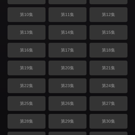
第10集
第11集
第12集
第13集
第14集
第15集
第16集
第17集
第18集
第19集
第20集
第21集
第22集
第23集
第24集
第25集
第26集
第27集
第28集
第29集
第30集