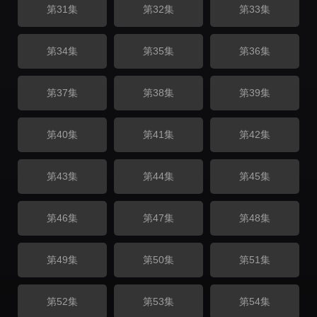
第31集
第32集
第33集
第34集
第35集
第36集
第37集
第38集
第39集
第40集
第41集
第42集
第43集
第44集
第45集
第46集
第47集
第48集
第49集
第50集
第51集
第52集
第53集
第54集