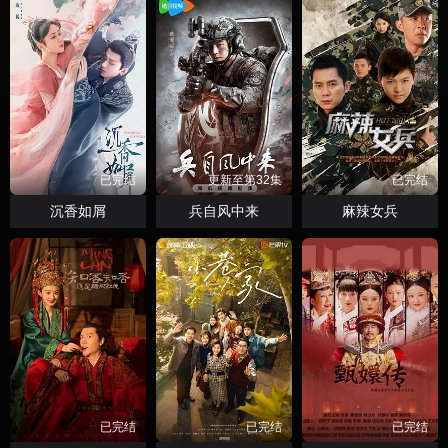
已完结
更新至第32集
已完结
沉香如屑
兵自风中来
麻辣女兵
已完结
已完结
已完结