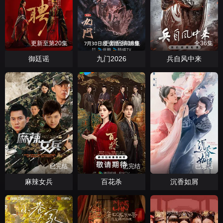
更新至第20集
更新至第18集
全36集
御廷谣
九门2026
兵自风中来
已完结
已完结
已完结
麻辣女兵
百花杀
沉香如屑