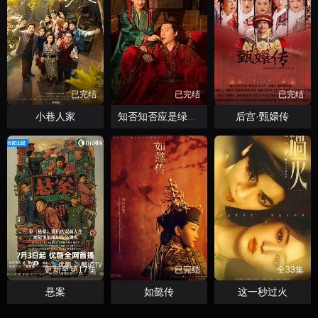
已完结
已完结
已完结
小巷人家
后宫·甄嬛传
知否知否应是绿肥红瘦
更新至第17集
已完结
全33集
悬案
如懿传
这一秒过火