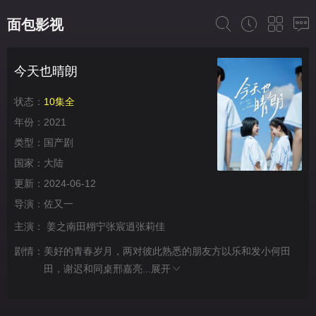
面包影视
今天也晴朗
状态：
10集全
年份：
2021
类型：
国产剧
国家：
大陆
更新：
2024-06-12
导演：
佐又一
主演：
姜之南田栩宁张宸逍张莉佳
剧情：
美好的青春岁月，两对彼此熟悉的朋友方以乐和发小何田
田，谢迟和同桌邢嘉亮...
展开