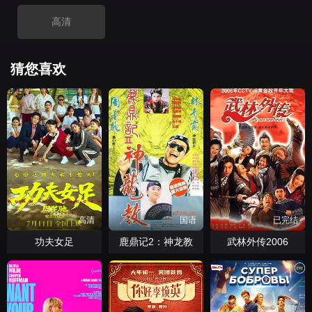
高清
猜您喜欢
高清
国语
已完结
功夫女足
鹿鼎记2：神龙教
武林外传2006