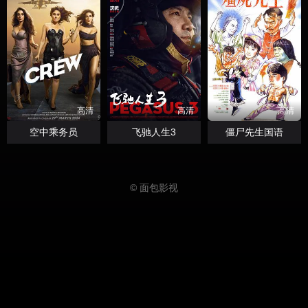
高清
高清
高清
空中乘务员
飞驰人生3
僵尸先生国语
© 面包影视