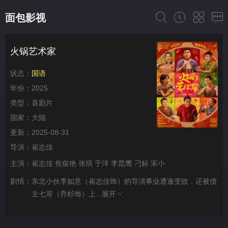
面包影视
火锅艺术家
状态：
国语
年份：
2025
类型：
喜剧片
国家：
大陆
更新：
2025-08-31
导演：
崔志佳
主演：
崔志佳
焦俊艳
张琪
于洋
李昆鹰
刁标
宋小
剧情：
东北小伙李如意（崔志佳饰）的导演事业遭逢变故，还被债
主七哥（乔杉饰）上...
展开